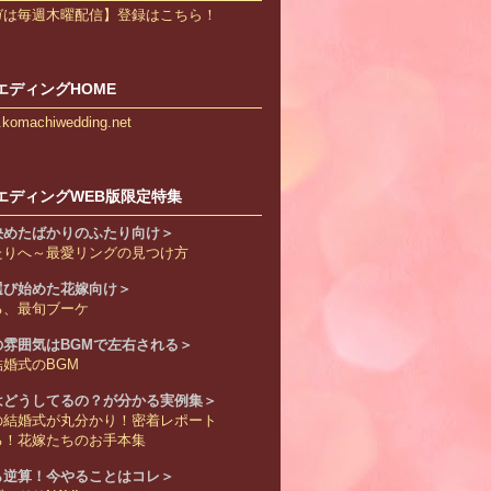
ガは毎週木曜配信】登録はこちら！
エディングHOME
w.komachiwedding.net
エディングWEB版限定特集
決めたばかりのふたり向け＞
たりへ～最愛リングの見つけ方
選び始めた花嫁向け＞
る、最旬ブーケ
の雰囲気はBGMで左右される＞
婚式のBGM
はどうしてるの？が分かる実例集＞
の結婚式が丸分かり！密着レポート
る！花嫁たちのお手本集
ら逆算！今やることはコレ＞