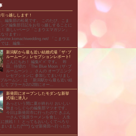
事
お引っ越しします！
は、編集部の松尾です。 このたび、こま
ィング編集部日記をお引っ越しすることに
た！ 新しいページ「こまウエマガジン」
なります↓↓
magazine.komachiwedding.net/ 「こまウエ
では、編集...
新潟駅から最も近い結婚式場「ザ･ブ
ルームーン」レセプションレポート!
こんにちわ！ 編集ﾊﾞﾊﾞです。 昨
日、待望の 「The Blue Moon（ザ･ブ
ルームーン）」 さんの オープニング
レセプションに 参加してまいりまし
･ブルームン」は 「新潟駅から最も近い結
して プラーカ2の2階にオー...
新発田にオープンしたモダンな新挙
式場に潜入♪
あっという間に夏が終わり おいしい
秋まっしぐらの編集部マツオです。
今日は新発田市に行ったので きぶん
一さんで蒲原ラーメンを食し、 人生
玉に挑戦！！ とってもおいしくてぺろり
まいました(*^^*) なぜ新発田へ行ったか
..