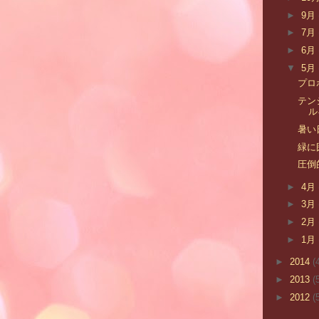
►
9月
►
7月
►
6月
▼
5月
プロ
テン
ル
暑い
緑に
圧倒
►
4月
►
3月
►
2月
►
1月
►
2014
(
►
2013
(
►
2012
(