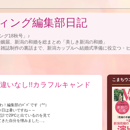
ィング編集部日記
ング18秋号」♪
婚姻届、新潟の和婚を総まとめ「美しき新潟の和婚」
雑誌制作の裏話まで、新潟カップルへ結婚式準備に役立つ・ヒ
こまちウ
違いなし!!カラフルキャンド
わ！編集部のﾊﾞﾊﾞです（^^）
今日は暑いですね～～
度計で29℃と出ているのを見て
てきた自分を憎みました…。