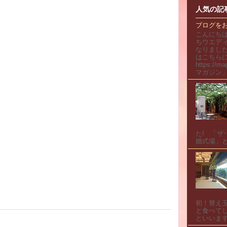
人気の記
ブログを
こんにち
ちウエデ
なりまし
はこちらに
https://
マガジン」
た! 「ザ
婚式場」と
初！替え
と食べてし
といいます.