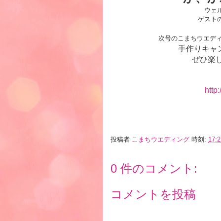
ウェ
ゲスト
次号のこまちウエデ
手作りキャ
ぜひ楽
http
投稿者
こまちウエディング
時刻:
17:2
0 件のコメント:
コメントを投稿