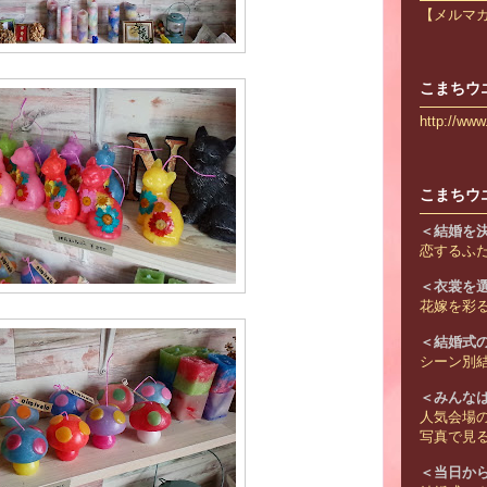
【メルマ
こまちウ
http://ww
こまちウ
＜結婚を
恋するふ
＜衣裳を
花嫁を彩
＜結婚式
シーン別結
＜みんな
人気会場
写真で見
＜当日か