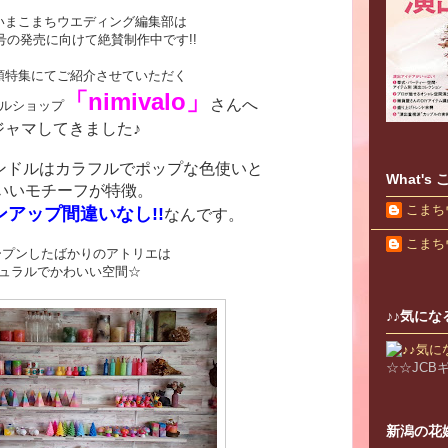
いまこまちウエディング編集部は
売号の発売に向けて絶賛制作中です!!
頭特集にてご紹介させていただく
「
nimivalo」
さんへ
ルショップ
ジャマしてきました♪
のキャンドルはカラフルでポップな色使いと
What'
いいモチーフが特徴。
こまち
アップ間違いなし!!
なんです。
こまち
ープンしたばかりのアトリエは
ュラルでかわいい空間☆
♪♪気にな
☆☆JC
新潟の花