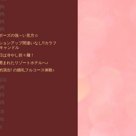
(6)
(4)
(4)
(5)
ポーズの強～い見方☆
ションアップ間違いなし!!カラフ
キャンドル
日は冷やし担々麺！
囲まれたリゾートホテルへ♪
的演出! の婚礼フルコース体験♪
(11)
(4)
(2)
(3)
43)
55)
5)