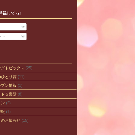
登録してっ♪
ント
ングトピックス
(25)
のひとり言
(11)
ープン情報
(1)
ート＆裏話
(8)
メン
(2)
情報
(1)
らのお知らせ
(15)