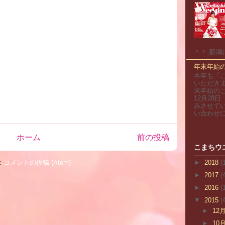
＾＾ 新潟
年末年始
本年も「
いただきま
末年始のこ
12月28
みさせて
い合わせにつ
ホーム
前の投稿
こまちウ
:
コメントの投稿 (Atom)
►
2018
(
►
2017
(
►
2016
(
▼
2015
(
►
12
►
10