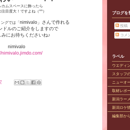
ルカムスペースに飾ったら
の注目度大！ですよね（^^）
ブログを
nimivalo」さんで作れる
ィングでは「
投稿
ンドルのご紹介をしますので
しみにお待ちくださいね♪
コメ
nimivalo
://nimivalo.jimdo.com/
ラベル
ウエディ
スタッフ
7
ニューオ
取材レポ
新潟ラー
新潟ロケ
編集部か