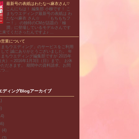
最新号の表紙はわたなべ麻衣さん♡
こんにちは！ 編集部 小柳です！ こ
まちウエディング最新号の表紙は わ
たなべ麻衣 さん☆ 「もちもちフ
ー！」 の独特のCMが話題の「極
潤」に登場しているモデルさんです
に来てくださったんですよ♪ ...
の営業について
こまちウエディング」のサービスをご利用
して 誠にありがとうございました。 年
まちウエディング編集部ですが 2015年
日（火）～2016年1月3日（日）まで、 お休
いただきます。 期間中の資料請求、お問
...
エディングBlogアーカイブ
1)
4)
14)
46)
月
(4)
月
(3)