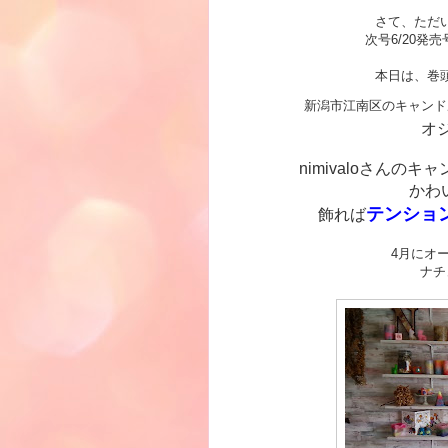
さて、ただ
次号6/20発
本日は、巻
新潟市江南区のキャンド
オ
nimivaloさん
かわ
テンション
飾れば
4月にオ
ナチ