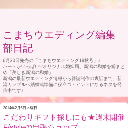
こまちウエディング編集
部日記
6月20日発売の「こまちウエディング18秋号」♪
ハートがいっぱい♡オリジナル婚姻届、新潟の和婚を総まと
め「美しき新潟の和婚」
新潟の最新ウエディング情報から雑誌制作の裏話まで、新
潟カップルへ結婚式準備に役立つ・ヒントになるネタを発
信中です♪
2014年2月6日木曜日
こだわりギフト探しにも★週末開催
F/styleの出張ショップ