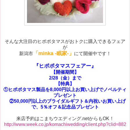
そんな大注目のヒポポタマスがおトクに購入できるフェア
が
「minka -眠家-」
新潟市
にて開催中です！
『ヒポポタマスフェアー』
【開催期間】
2/28（金）まで
【特典】
①ヒポポタマス製品を8,000円以上お買い上げでノベルティ
プレゼント
②50,000円以上のブライダルギフト＆内祝いお買い上げ
で、5％オフ＆記念品プレゼント
来店予約はこまちウエディング.netからもOK！
http://www.week.co.jp/komachiwedding/client.php?clid=882