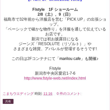
F/style 1F ショールーム
2/8（土）、9（日）
福島市で32年前から洋服店を営む「PICK UP」の出張ショ
ップ。
「ベーシックで確かな物作り」を洋服を通して伝えている
お店です。
新潟では初お披露目になる
ジーンズ「RESOLUTE（リゾルト）」や
さまざまな雑貨、アパレルが登場するそうです!
この日は2Fコンテナにて「
marilou cafe」も開催♪
F/style
新潟市中央区愛宕1-7-6
http://www.fstyle-web.net/index.html
こまちウエディング
時刻:
11:16
0 件のコメント:
共有