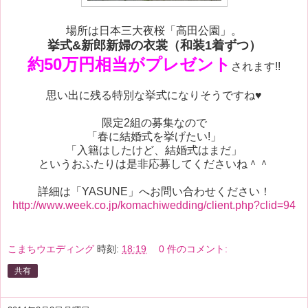
場所は日本三大夜桜「高田公園」。
挙式&新郎新婦の衣裳（和装1着ずつ）
約50万円相当がプレゼント
されます!!
思い出に残る特別な挙式になりそうですね♥
限定2組の募集なので
「春に結婚式を挙げたい!」
「入籍はしたけど、結婚式はまだ」
というおふたりは是非応募してくださいね＾＾
詳細は「YASUNE」へお問い合わせください！
http://www.week.co.jp/komachiwedding/client.php?clid=94
こまちウエディング
時刻:
18:19
0 件のコメント:
共有