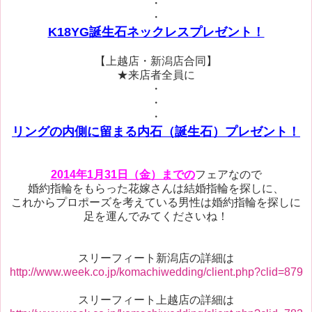
・
・
K18YG誕生石ネックレスプレゼント！
【上越店・新潟店合同】
★来店者全員に
・
・
・
リングの内側に留まる内石（誕生石）プレゼント！
2014年1月31日（金）までの
フェアなので
婚約指輪をもらった花嫁さんは結婚指輪を探しに、
これからプロポーズを考えている男性は婚約指輪を探しに
足を運んでみてくださいね！
スリーフィート新潟店の詳細は
http://www.week.co.jp/komachiwedding/client.php?clid=879
スリーフィート上越店の詳細は