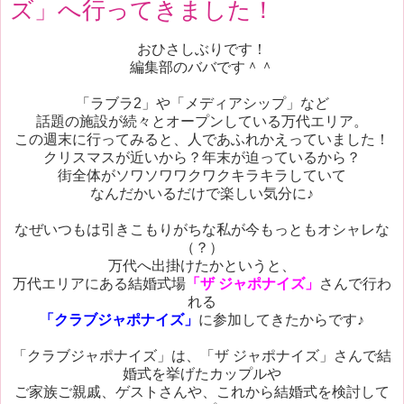
ズ」へ行ってきました！
おひさしぶりです！
編集部のババです＾＾
「ラブラ2」や「メディアシップ」など
話題の施設が続々とオープンしている万代エリア。
この週末に行ってみると、人であふれかえっていました！
クリスマスが近いから？年末が迫っているから？
街全体がソワソワワクワクキラキラしていて
なんだかいるだけで楽しい気分に♪
なぜいつもは引きこもりがちな私が今もっともオシャレな
（？）
万代へ出掛けたかというと、
万代エリアにある結婚式場
「ザ ジャポナイズ」
さんで行わ
れる
「クラブジャポナイズ」
に参加してきたからです♪
「クラブジャポナイズ」は、「ザ ジャポナイズ」さんで結
婚式を挙げたカップルや
ご家族ご親戚、ゲストさんや、これから結婚式を検討して