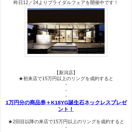
昨日12／24よりブライダルフェアを開催中です！
【新潟店】
★初来店で15万円以上のリングを成約すると
・
・
・
1万円分の商品券＋K18YG誕生石ネックレスプレゼ
ント！
★2回目以降の来店で15万円以上のリングを成約すると
・