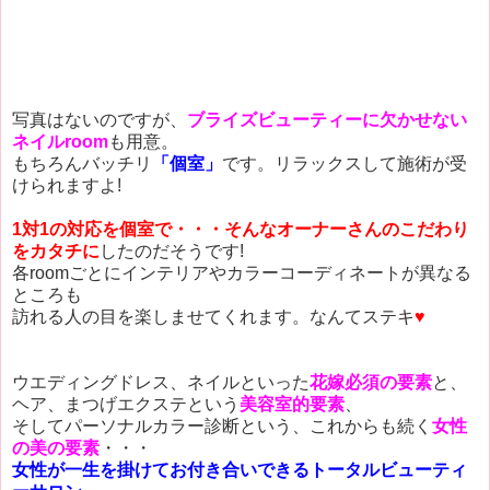
写真はないのですが、
ブライズビューティーに欠かせない
ネイルroom
も用意。
もちろんバッチリ
「個室」
です。リラックスして施術が受
けられますよ!
1対1の対応を個室で・・・そんなオーナーさんのこだわり
をカタチに
したのだそうです!
各roomごとにインテリアやカラーコーディネートが異なる
ところも
訪れる人の目を楽しませてくれます。なんてステキ
♥
ウエディングドレス、ネイルといった
花嫁必須の要素
と、
ヘア、まつげエクステという
美容室的要素
、
そしてパーソナルカラー診断という、これからも続く
女性
の美の要素
・・・
女性が一生を掛けてお付き合いできるトータルビューティ