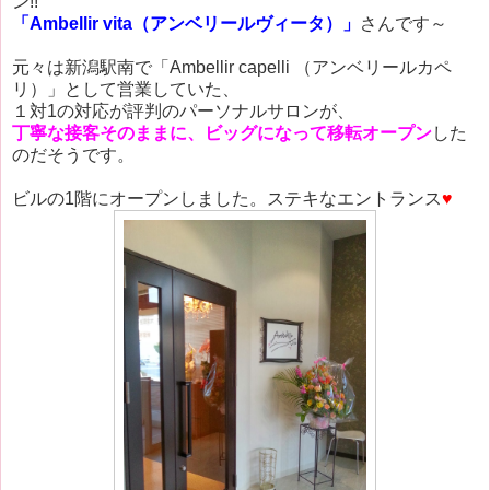
ン!!
「Ambellir vita（アンベリールヴィータ）」
さんです～
元々は新潟駅南で「Ambellir capelli （アンベリールカペ
リ）」として営業していた、
１対1の対応が評判のパーソナルサロンが、
丁寧な接客そのままに、ビッグになって移転オープン
した
のだそうです。
ビルの1階にオープンしました。ステキなエントランス
♥