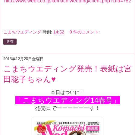
http://www.week.co.jp/komachiwedding/client.php?clid=782
こまちウエディング
時刻:
14:52
0 件のコメント:
共有
2013年12月20日金曜日
こまちウエディング発売！表紙は宮
田聡子ちゃん♥
本日はついに！
「こまちウエディング14春号」
発売日でーーーーーーす！