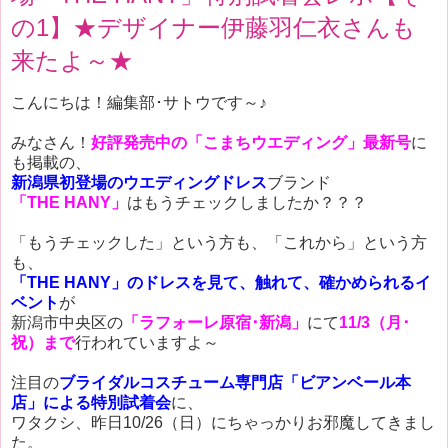
の1】★デザイナー伊藤羽仁衣さんも
来たよ～★
こんにちは！編集部･サトウです～♪
みなさん！
好評発売中の「こまちウエディング」最新号
に
も掲載の、
新潟県初登場のウエディングドレス
ブランド
「THE HANY」
はもうチェックしましたか？？？
「もうチェックした」という方も、「これから」という方
も、
「THE HANY」のドレスを見て、触れて、確かめられるイ
ベント
が
新潟市中央区の
「ラフォーレ原宿･新潟」
にて
11/3（月･
祝）まで
行われていますよ～
注目の
ブライダルコスチューム専門店「ビアンベール本
店」による特別試着会
に、
ワタクシ、昨日10/26（日）にちゃっかりお邪魔してきまし
た。