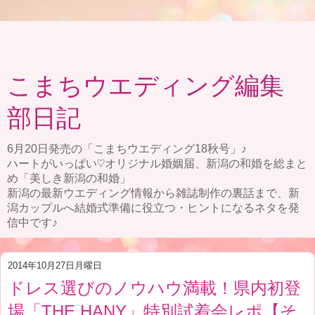
こまちウエディング編集
部日記
6月20日発売の「こまちウエディング18秋号」♪
ハートがいっぱい♡オリジナル婚姻届、新潟の和婚を総まと
め「美しき新潟の和婚」
新潟の最新ウエディング情報から雑誌制作の裏話まで、新
潟カップルへ結婚式準備に役立つ・ヒントになるネタを発
信中です♪
2014年10月27日月曜日
ドレス選びのノウハウ満載！県内初登
場「THE HANY」特別試着会レポ【そ