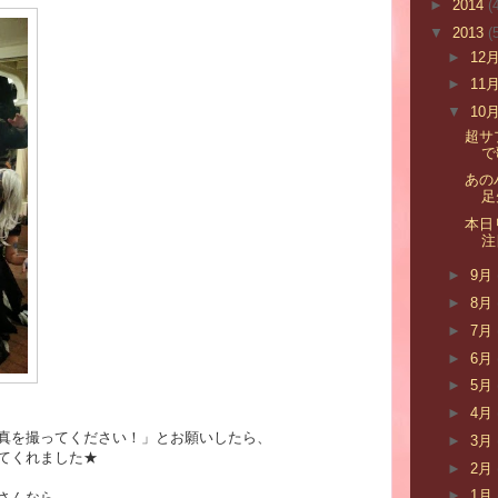
►
2014
(
▼
2013
(
►
12
►
11
▼
10
超サ
で
あの
足
本日
注
►
9月
►
8月
►
7月
►
6月
►
5月
►
4月
真を撮ってください！」とお願いしたら、
►
3月
てくれました★
►
2月
►
1月
さんなら、