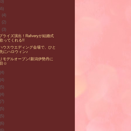
43)
55)
月
(4)
月
(2)
月
(3)
プライズ演出！Rafveryが結婚式
歌ってくれる!!
ハウスウエディング会場で、ひと
先にハロウィン♪
リモデルオープン!新潟伊勢丹に
目☆
(4)
(4)
(5)
(4)
(7)
(5)
(5)
(6)
(6)