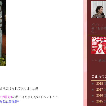
イズ） 」
会にお邪魔
仁...
＾＾ 新潟
こまちウ
►
2018
(
繰り広げられておりました!!
►
2017
(
►
2016
(
ップ萌え♥
の私にはたまらないイベント＾＾
ちと記念撮影♪
►
2015
(