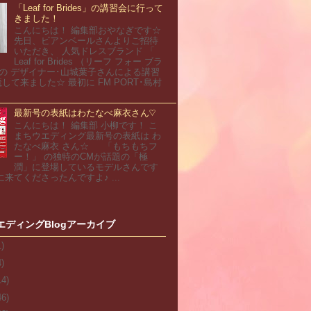
「Leaf for Brides」の講習会に行って
きました！
こんにちは！ 編集部おやなぎです☆
先日、ビアンベールさんよりご招待
いただき、 人気ドレスブランド 「
Leaf for Brides （リーフ フォー ブラ
 の デザイナー･山城葉子さんによる講習
して来ました☆ 最初に FM PORT･島村
最新号の表紙はわたなべ麻衣さん♡
こんにちは！ 編集部 小柳です！ こ
まちウエディング最新号の表紙は わ
たなべ麻衣 さん☆ 「もちもちフ
ー！」 の独特のCMが話題の「極
潤」に登場しているモデルさんです
に来てくださったんですよ♪ ...
エディングBlogアーカイブ
1)
4)
14)
46)