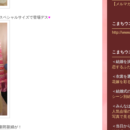
【メルマ
スペシャルサイズで登場デス
♥
こまちウ
http://ww
こまちウ
＜結婚を
恋するふ
＜衣裳を
花嫁を彩
＜結婚式
シーン別結
＜みんな
人気会場
写真で見
＜当日か
新郎新婦が！