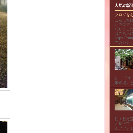
人気の記
ブログを
こんにち
ちウエデ
なりまし
はこちらに
https://
マガジン」
た! 「ザ
婚式場」と
初！替え
と食べてし
といいます.