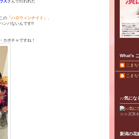
ウス
さんで行われた
この
「ハロウィンナイト」、
ンパないんです!!
・カボチャですね！
What'
こまち
こまち
♪♪気にな
☆☆JC
新潟の花