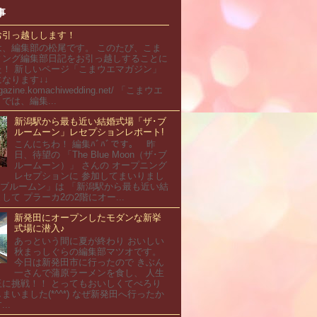
事
お引っ越しします！
は、編集部の松尾です。 このたび、こま
ィング編集部日記をお引っ越しすることに
た！ 新しいページ「こまウエマガジン」
なります↓↓
magazine.komachiwedding.net/ 「こまウエ
では、編集...
新潟駅から最も近い結婚式場「ザ･ブ
ルームーン」レセプションレポート!
こんにちわ！ 編集ﾊﾞﾊﾞです。 昨
日、待望の 「The Blue Moon（ザ･ブ
ルームーン）」 さんの オープニング
レセプションに 参加してまいりまし
･ブルームン」は 「新潟駅から最も近い結
して プラーカ2の2階にオー...
新発田にオープンしたモダンな新挙
式場に潜入♪
あっという間に夏が終わり おいしい
秋まっしぐらの編集部マツオです。
今日は新発田市に行ったので きぶん
一さんで蒲原ラーメンを食し、 人生
玉に挑戦！！ とってもおいしくてぺろり
まいました(*^^*) なぜ新発田へ行ったか
..