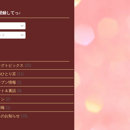
登録してっ♪
ント
ングトピックス
(25)
のひとり言
(11)
ープン情報
(1)
ート＆裏話
(8)
メン
(2)
情報
(1)
らのお知らせ
(15)