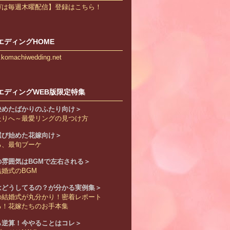
ガは毎週木曜配信】登録はこちら！
エディングHOME
w.komachiwedding.net
エディングWEB版限定特集
決めたばかりのふたり向け＞
たりへ～最愛リングの見つけ方
選び始めた花嫁向け＞
る、最旬ブーケ
の雰囲気はBGMで左右される＞
婚式のBGM
はどうしてるの？が分かる実例集＞
の結婚式が丸分かり！密着レポート
る！花嫁たちのお手本集
ら逆算！今やることはコレ＞