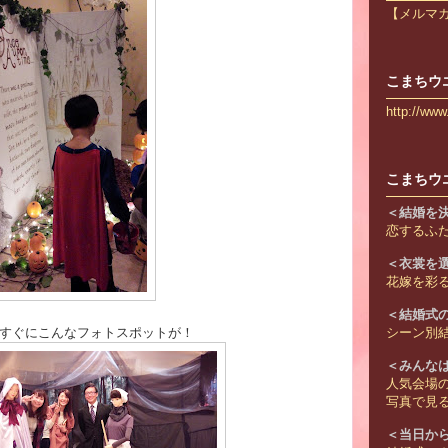
【メルマ
こまちウ
http://ww
こまちウ
＜結婚を
恋するふ
＜衣裳を
花嫁を彩
＜結婚式
とすぐにこんなフォトスポットが！
シーン別結
＜みんな
人気会場
写真で見
＜当日か