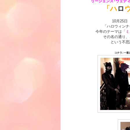
リージェンス･ウェデ
「ハ
ロ
10月25
「ハロウィンナ
今年のテーマは
「ミ
その名の通り、
という不思
コチラ↓一番