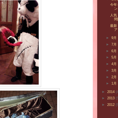
今年
ン
人気
間
最新
ア
►
9月
►
7月
►
6月
►
5月
►
4月
►
3月
►
2月
►
1月
►
2014
(
►
2013
(
►
2012
(