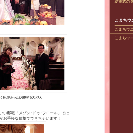
結婚式のダ
こまちウ
こまちウエデ
こまちウエデ
くれば良かったと後悔する大人3人…
いい邸宅「メゾン･ドゥ･フロール」では
がお手軽な価格でできちゃいます！