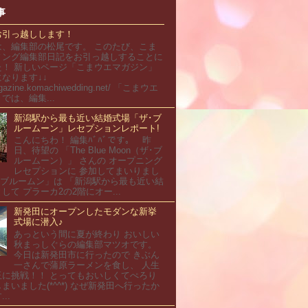
事
お引っ越しします！
は、編集部の松尾です。 このたび、こま
ィング編集部日記をお引っ越しすることに
た！ 新しいページ「こまウエマガジン」
なります↓↓
magazine.komachiwedding.net/ 「こまウエ
では、編集...
新潟駅から最も近い結婚式場「ザ･ブ
ルームーン」レセプションレポート!
こんにちわ！ 編集ﾊﾞﾊﾞです。 昨
日、待望の 「The Blue Moon（ザ･ブ
ルームーン）」 さんの オープニング
レセプションに 参加してまいりまし
･ブルームン」は 「新潟駅から最も近い結
して プラーカ2の2階にオー...
新発田にオープンしたモダンな新挙
式場に潜入♪
あっという間に夏が終わり おいしい
秋まっしぐらの編集部マツオです。
今日は新発田市に行ったので きぶん
一さんで蒲原ラーメンを食し、 人生
玉に挑戦！！ とってもおいしくてぺろり
まいました(*^^*) なぜ新発田へ行ったか
..