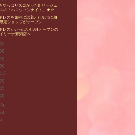
もやっぱりスゴかった!! リージェ
スの「ハロウィンナイト」★☆
ドレスを気軽に試着♪ ビルボに期
限定ショップがオープン
ドレスがいっぱい! 8月オープンの
イリーナ新潟店へ♪
(6)
(4)
(4)
(5)
(11)
(4)
(2)
(3)
43)
55)
5)