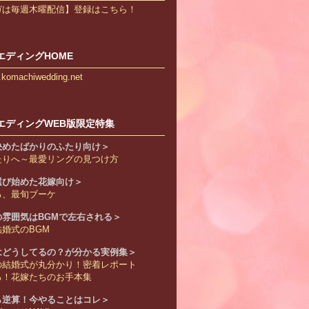
ガは毎週木曜配信】登録はこちら！
エディングHOME
w.komachiwedding.net
エディングWEB版限定特集
決めたばかりのふたり向け＞
たりへ～最愛リングの見つけ方
選び始めた花嫁向け＞
る、最旬ブーケ
の雰囲気はBGMで左右される＞
婚式のBGM
はどうしてるの？が分かる実例集＞
の結婚式が丸分かり！密着レポート
る！花嫁たちのお手本集
ら逆算！今やることはコレ＞