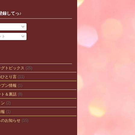
登録してっ♪
ント
ングトピックス
(25)
のひとり言
(11)
ープン情報
(1)
ート＆裏話
(8)
メン
(2)
情報
(1)
らのお知らせ
(15)