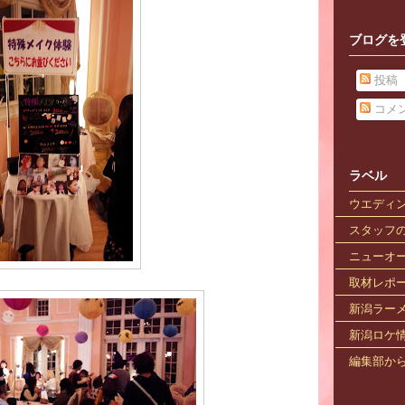
ブログを
投稿
コメ
ラベル
ウエディ
スタッフ
ニューオ
取材レポ
新潟ラー
新潟ロケ
編集部か