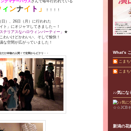
ィングマナーハウス
さんで毎年行われている
ウ
ィ
ン
ナ
イ
ト
」
！！！！
日（日）、26日（月）に行われた
イト」にオジャマしてきました～！
ステリアスなハロウィンパーティー」
★
こわいけどかわいい、そして愉快！
議な空間が広がっていました！
What'
左だけ本物の人間！で玄関からビクリ・・
こまち
こまち
♪♪気にな
☆☆JC
新潟の花