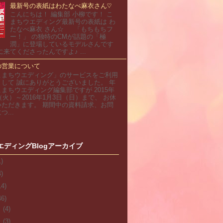
最新号の表紙はわたなべ麻衣さん♡
こんにちは！ 編集部 小柳です！ こ
まちウエディング最新号の表紙は わ
たなべ麻衣 さん☆ 「もちもちフ
ー！」 の独特のCMが話題の「極
潤」に登場しているモデルさんです
に来てくださったんですよ♪ ...
の営業について
こまちウエディング」のサービスをご利用
して 誠にありがとうございました。 年
まちウエディング編集部ですが 2015年
日（火）～2016年1月3日（日）まで、 お休
いただきます。 期間中の資料請求、お問
...
エディングBlogアーカイブ
1)
4)
14)
46)
月
(4)
月
(3)