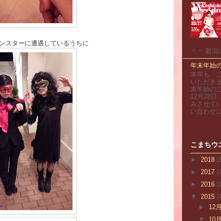
ンスターに遭遇しているうちに
＾＾ 新潟
年末年始
本年も「
いただきま
末年始のこ
12月28
みさせて
い合わせにつ
こまちウ
►
2018
(
►
2017
(
►
2016
(
▼
2015
(
►
12
▼
10