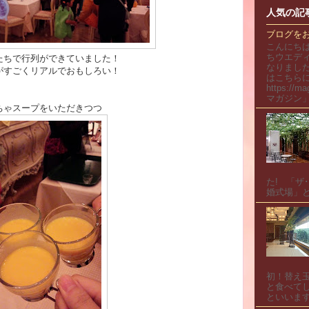
人気の記
ブログを
こんにち
ちウエデ
たちで行列ができていました！
なりまし
がすごくリアルでおもしろい！
はこちらに
https://
マガジン」
ちゃスープをいただきつつ
た! 「ザ
婚式場」と
初！替え
と食べてし
といいます.