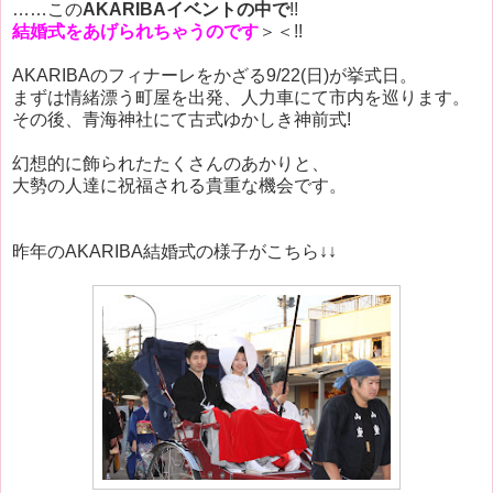
……この
AKARIBAイベントの中で
!!
結婚式をあげられちゃうのです
＞＜!!
AKARIBAのフィナーレをかざる9/22(日)が挙式日。
まずは情緒漂う町屋を出発、人力車にて市内を巡ります。
その後、青海神社にて古式ゆかしき神前式!
幻想的に飾られたたくさんのあかりと、
大勢の人達に祝福される貴重な機会です。
昨年のAKARIBA結婚式の様子がこちら↓↓